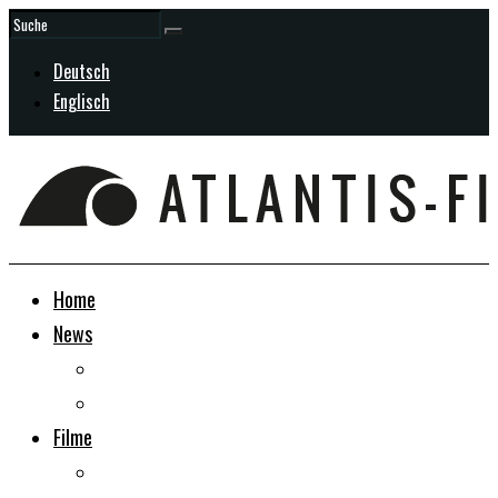
Deutsch
Englisch
Home
News
Allgemein
In Entwicklung
Filme
Doku-Dramen