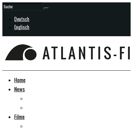
Deutsch
Englisch
Home
News
Allgemein
In Entwicklung
Filme
Doku-Dramen