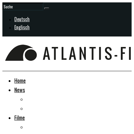
Deutsch
Englisch
Home
News
Allgemein
In Entwicklung
Filme
Doku-Dramen