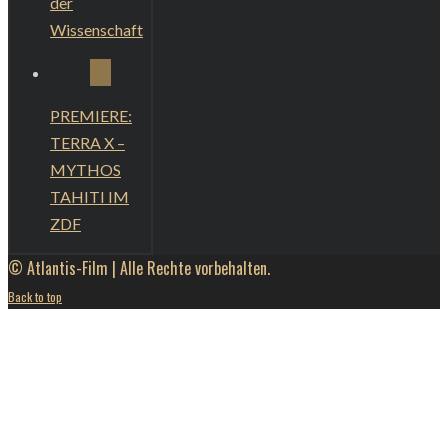
der
Wissenschaft
PREMIERE:
TERRA X –
MYTHOS
TAHITI IM
ZDF
© Atlantis-Film | Alle Rechte vorbehalten.
Back to top