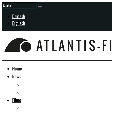
Deutsch
Englisch
Home
News
Allgemein
In Entwicklung
Filme
Doku-Dramen