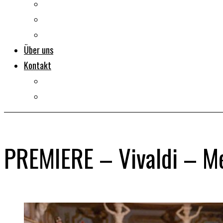
Dokumentarfilme
Portraits
Clips
Über uns
Kontakt
Impressum
Datenschutz
PREMIERE – Vivaldi – Mei