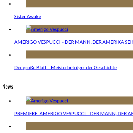
Sister Awake
AMERIGO VESPUCCI – DER MANN, DER AMERIKA S
Der große Bluff – Meisterbetrüger der Geschichte
News
PREMIERE: AMERIGO VESPUCCI – DER MANN, DER 