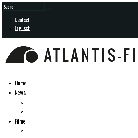
Deutsch
Englisch
Home
News
Allgemein
In Entwicklung
Filme
Doku-Dramen