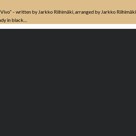
 Vivo“ – written by Jarkko Riihimäki, arranged by Jarkko Riihimäk
ady in black…