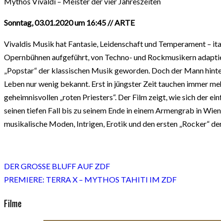
Mythos Vivaldi – Meister der vier Jahreszeiten
Sonntag, 03.01.2020 um 16:45 // ARTE
Vivaldis Musik hat Fantasie, Leidenschaft und Temperament – ita
Opernbühnen aufgeführt, von Techno- und Rockmusikern adaptiert
„Popstar“ der klassischen Musik geworden. Doch der Mann hinter 
Leben nur wenig bekannt. Erst in jüngster Zeit tauchen immer m
geheimnisvollen „roten Priesters“. Der Film zeigt, wie sich der
seinen tiefen Fall bis zu seinem Ende in einem Armengrab in Wien.
musikalische Moden, Intrigen, Erotik und den ersten „Rocker“ d
DER GROSSE BLUFF AUF ZDF
PREMIERE: TERRA X – MYTHOS TAHITI IM ZDF
Filme