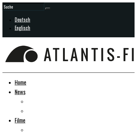
Deutsch
Englisch
Home
News
Allgemein
In Entwicklung
Filme
Doku-Dramen