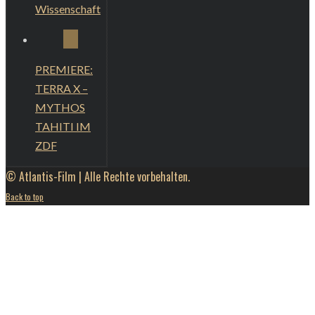
Wissenschaft
PREMIERE:
TERRA X –
MYTHOS
TAHITI IM
ZDF
© Atlantis-Film | Alle Rechte vorbehalten.
Back to top