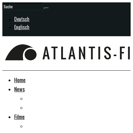
Deutsch
Englisch
Home
News
Allgemein
In Entwicklung
Filme
Doku-Dramen